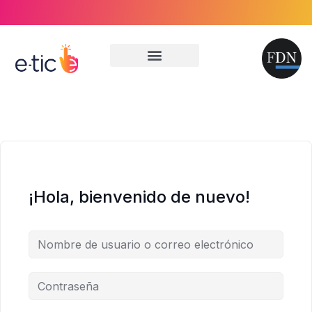
El proyecto
Aprendemos juntos
Te escuchamos
Mi cuenta
¡Hola, bienvenido de nuevo!