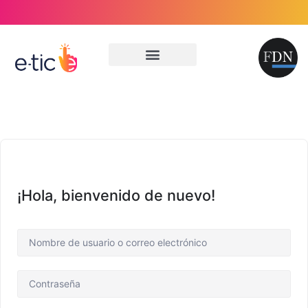
El proyecto
Aprendemos juntos
Te escuchamos
Mi cuenta
¡Hola, bienvenido de nuevo!